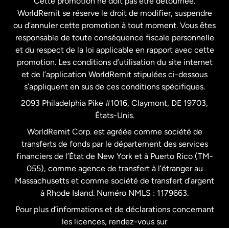
Cette promotion ne doit pas être détournée.
France
WorldRemit se réserve le droit de modifier, suspendre
ou d’annuler cette promotion à tout moment. Vous êtes
responsable de toute conséquence fiscale personnelle
Malaisie
et du respect de la loi applicable en rapport avec cette
promotion. Les conditions d’utilisation du site internet
Nouvelle-Zélande
et de l’application WorldRemit stipulées ci-dessous
s’appliquent en sus de ces conditions spécifiques.
Pays-Bas
2093 Philadelphia Pike #1016, Claymont, DE 19703,
États-Unis.
WorldRemit Corp. est agréée comme société de
Royaume-Uni
transferts de fonds par le département des services
financiers de l’État de New York et à Puerto Rico (TM-
Suède
055), comme agence de transfert à l’étranger au
Massachusetts et comme société de transfert d’argent
à Rhode Island. Numéro NMLS : 1179663.
Pour plus d’informations et de déclarations concernant
les licences, rendez-vous sur