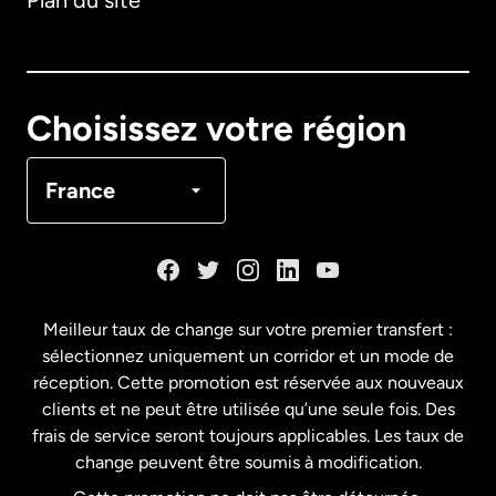
Plan du site
Australie
Canada
English
Choisissez votre région
Canada
Français
France
Danemark
Espagne
Meilleur taux de change sur votre premier transfert :
sélectionnez uniquement un corridor et un mode de
États-Unis
English
réception. Cette promotion est réservée aux nouveaux
clients et ne peut être utilisée qu’une seule fois. Des
frais de service seront toujours applicables. Les taux de
États-Unis
Español
change peuvent être soumis à modification.