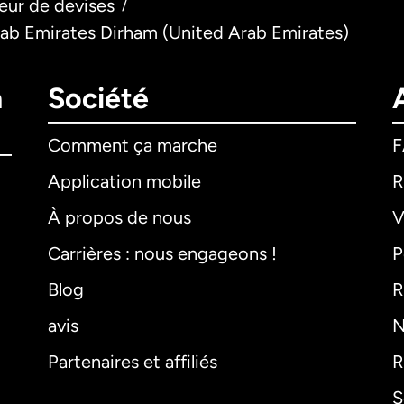
eur de devises
/
rab Emirates Dirham (United Arab Emirates)
n
Société
Comment ça marche
Application mobile
R
À propos de nous
V
Carrières : nous engageons !
P
Blog
R
avis
N
Partenaires et affiliés
R
S