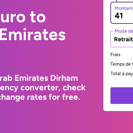
Montant
uro to
 Emirates
Mode de
Retrai
Frais
Temps de t
Total à pa
Arab Emirates Dirham
rency converter, check
hange rates for free.