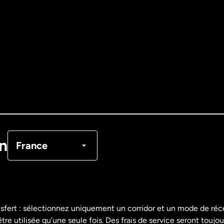
Allemagne
Australie
Canada
English
Canada
Français
on
France
Danemark
Espagne
nsfert : sélectionnez uniquement un corridor et un mode de ré
re utilisée qu’une seule fois. Des frais de service seront toujou