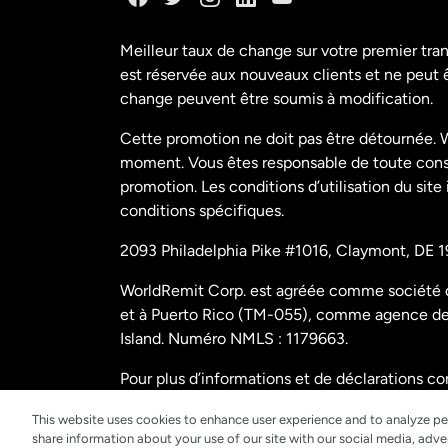
Meilleur taux de change sur votre premier tra
est réservée aux nouveaux clients et ne peut êt
change peuvent être soumis à modification.
Cette promotion ne doit pas être détournée. W
moment. Vous êtes responsable de toute conséq
promotion. Les conditions d’utilisation du site
conditions spécifiques.
2093 Philadelphia Pike #1016, Claymont, DE 1
WorldRemit Corp. est agréée comme société de
et à Puerto Rico (TM-055), comme agence de t
Island. Numéro NMLS : 1179663.
Pour plus d’informations et de déclarations c
us/disclosures
.
This website uses cookies to enhance user experience and to analyze pe
share information about your use of our site with our social media, adver