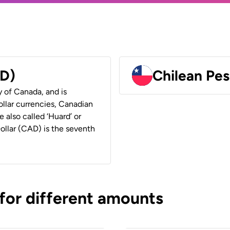
AD)
Chilean Pes
y of Canada, and is
ollar currencies, Canadian
e also called ‘Huard’ or
Dollar (CAD) is the seventh
 for different amounts