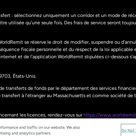
Espagne
nsfert : sélectionnez uniquement un corridor et un mode de ré
re utilisée qu’une seule fois. Des frais de service seront toujou
États-Unis
English
orldRemit se réserve le droit de modifier, suspendre ou d’annu
États-Unis
Español
uence fiscale personnelle et du respect de la loi applicable 
 internet et de l’application WorldRemit stipulées ci-dessous s’
France
9703, États-Unis.
Malaisie
 transferts de fonds par le département des services financier
ransfert à l’étranger au Massachusetts et comme société de t
Nouvelle-Zélande
oncernant les licences, rendez-vous sur
https://www.worldremit
Pays-Bas
rformance and traffic on our website. We also
Do Not 
tising and analytics partners.