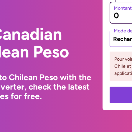
Montant
Canadian
Mode de
Rechar
ilean Peso
Pour voi
Chile et
applicat
to Chilean Peso with the
erter, check the latest
s for free.