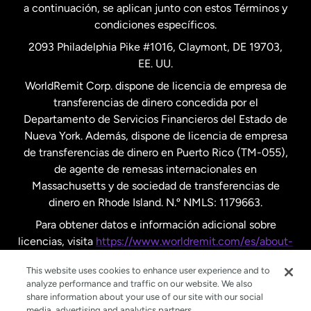
a continuación, se aplican junto con estos Términos y
condiciones específicos.
Países Bajos
2093 Philadelphia Pike #1016, Claymont, DE 19703,
EE. UU.
Reino Unido
WorldRemit Corp. dispone de licencia de empresa de
transferencias de dinero concedida por el
Suecia
Departamento de Servicios Financieros del Estado de
Nueva York. Además, dispone de licencia de empresa
de transferencias de dinero en Puerto Rico (TM-055),
de agente de remesas internacionales en
Massachusetts y de sociedad de transferencias de
dinero en Rhode Island. N.º NMLS: 1179663.
Para obtener datos e información adicional sobre
licencias, visita
https://www.worldremit.com/es/about-
us/disclosures
.
This website uses cookies to enhance user experience and to
analyze performance and traffic on our website. We also
share information about your use of our site with our social
media, advertising and analytics partners.