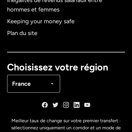
Inégalités de revenus salariaux entre
hommes et femmes
Keeping your money safe
Allemagne
Plan du site
Australie
Canada
English
Choisissez votre région
Canada
Français
France
Danemark
Espagne
Meilleur taux de change sur votre premier transfert :
sélectionnez uniquement un corridor et un mode de