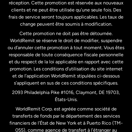
États-Unis
English
réception. Cette promotion est réservée aux nouveaux
clients et ne peut être utilisée qu’une seule fois. Des
frais de service seront toujours applicables. Les taux de
États-Unis
Español
change peuvent être soumis à modification.
Cette promotion ne doit pas être détournée.
France
WorldRemit se réserve le droit de modifier, suspendre
ou d’annuler cette promotion à tout moment. Vous êtes
responsable de toute conséquence fiscale personnelle
Malaisie
et du respect de la loi applicable en rapport avec cette
promotion. Les conditions d’utilisation du site internet
Nouvelle-Zélande
et de l’application WorldRemit stipulées ci-dessous
s’appliquent en sus de ces conditions spécifiques.
Pays-Bas
2093 Philadelphia Pike #1016, Claymont, DE 19703,
États-Unis.
WorldRemit Corp. est agréée comme société de
Royaume-Uni
transferts de fonds par le département des services
financiers de l’État de New York et à Puerto Rico (TM-
Suède
055), comme agence de transfert à l’étranger au