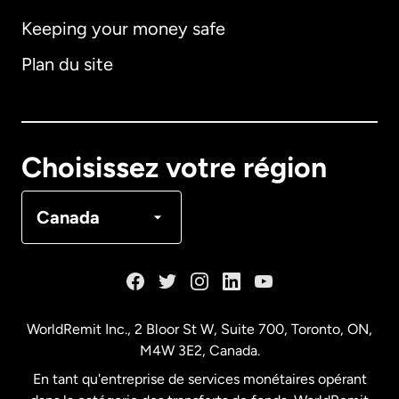
Keeping your money safe
Allemagne
Plan du site
Australie
Canada
English
Choisissez votre région
Canada
Français
Canada
Danemark
Espagne
WorldRemit Inc., 2 Bloor St W, Suite 700, Toronto, ON,
M4W 3E2, Canada.
États-Unis
English
En tant qu'entreprise de services monétaires opérant