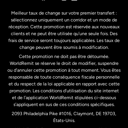
Espagne
Meilleur taux de change sur votre premier transfert :
sélectionnez uniquement un corridor et un mode de
États-Unis
English
réception. Cette promotion est réservée aux nouveaux
clients et ne peut être utilisée qu’une seule fois. Des
frais de service seront toujours applicables. Les taux de
États-Unis
Español
change peuvent être soumis à modification.
Cette promotion ne doit pas être détournée.
France
WorldRemit se réserve le droit de modifier, suspendre
ou d’annuler cette promotion à tout moment. Vous êtes
responsable de toute conséquence fiscale personnelle
Malaisie
et du respect de la loi applicable en rapport avec cette
promotion. Les conditions d’utilisation du site internet
Nouvelle-Zélande
et de l’application WorldRemit stipulées ci-dessous
s’appliquent en sus de ces conditions spécifiques.
Pays-Bas
2093 Philadelphia Pike #1016, Claymont, DE 19703,
États-Unis.