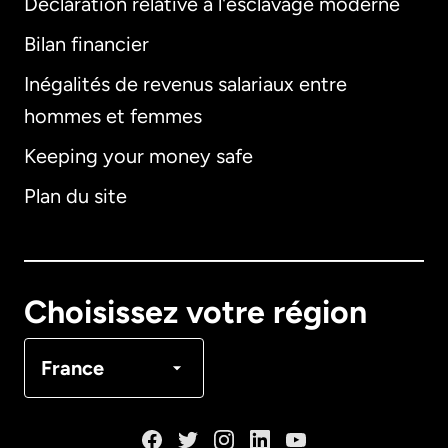
Déclaration relative à l'esclavage moderne
Bilan financier
International
English
Inégalités de revenus salariaux entre
hommes et femmes
Keeping your money safe
Allemagne
Plan du site
Australie
Canada
English
Choisissez votre région
Canada
Français
France
Danemark