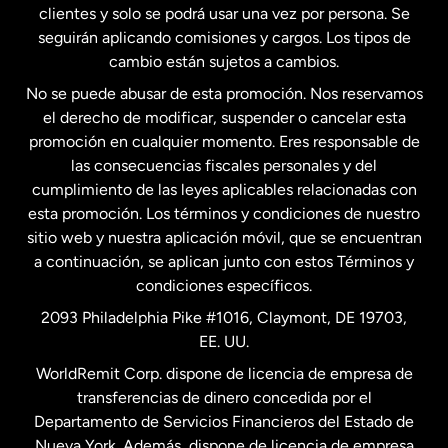
clientes y solo se podrá usar una vez por persona. Se
seguirán aplicando comisiones y cargos. Los tipos de
Estados Unidos
Español
cambio están sujetos a cambios.
No se puede abusar de esta promoción. Nos reservamos
Francia
el derecho de modificar, suspender o cancelar esta
promoción en cualquier momento. Eres responsable de
las consecuencias fiscales personales y del
Malasia
cumplimiento de las leyes aplicables relacionadas con
esta promoción. Los términos y condiciones de nuestro
Nueva Zelanda
sitio web y nuestra aplicación móvil, que se encuentran
a continuación, se aplican junto con estos Términos y
condiciones específicos.
Países Bajos
2093 Philadelphia Pike #1016, Claymont, DE 19703,
EE. UU.
Reino Unido
WorldRemit Corp. dispone de licencia de empresa de
transferencias de dinero concedida por el
Suecia
Departamento de Servicios Financieros del Estado de
Nueva York. Además, dispone de licencia de empresa