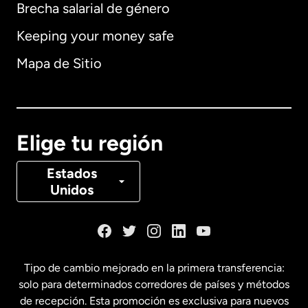
Brecha salarial de género
Keeping your money safe
Alemania
Mapa de Sitio
Australia
Canadá
English
Elige tu región
Canadá
Français
Estados
Unidos
Dinamarca
España
Tipo de cambio mejorado en la primera transferencia:
solo para determinados corredores de países y métodos
Estados Unidos
English
de recepción. Esta promoción es exclusiva para nuevos