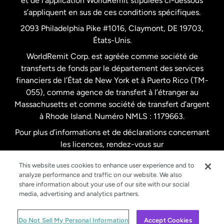
et de l’application WorldRemit stipulées ci-dessous
s’appliquent en sus de ces conditions spécifiques.
Pays-Bas
2093 Philadelphia Pike #1016, Claymont, DE 19703,
États-Unis.
WorldRemit Corp. est agréée comme société de
Royaume-Uni
transferts de fonds par le département des services
financiers de l’État de New York et à Puerto Rico (TM-
Suède
055), comme agence de transfert à l’étranger au
Massachusetts et comme société de transfert d’argent
à Rhode Island. Numéro NMLS : 1179663.
Pour plus d’informations et de déclarations concernant
les licences, rendez-vous sur
https://www.worldremit.com/fr/about-us/disclosures
.
This website uses cookies to enhance user experience and to
analyze performance and traffic on our website. We also
share information about your use of our site with our social
media, advertising and analytics partners.
© WorldRemit 2024
Do Not Sell My Personal Information
Accept Cookies