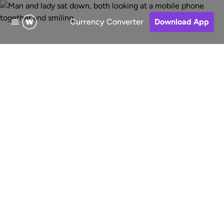
Currency Converter
Download App
Envoyez de l'argent
vers la Bolivie
Des transferts d'argent en ligne
rapides, économiques et sécurisés
vers la Bolivie depuis les États-Unis.
Choisissez le mode de réception,
réglez votre transfert et suivez le
cheminement de votre argent.