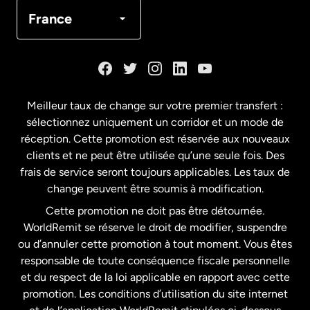
Canada
Français
France
Danemark
Espagne
Meilleur taux de change sur votre premier transfert :
sélectionnez uniquement un corridor et un mode de
États-Unis
English
réception. Cette promotion est réservée aux nouveaux
clients et ne peut être utilisée qu’une seule fois. Des
frais de service seront toujours applicables. Les taux de
États-Unis
Español
change peuvent être soumis à modification.
Cette promotion ne doit pas être détournée.
France
WorldRemit se réserve le droit de modifier, suspendre
ou d’annuler cette promotion à tout moment. Vous êtes
responsable de toute conséquence fiscale personnelle
Malaisie
et du respect de la loi applicable en rapport avec cette
promotion. Les conditions d’utilisation du site internet
Nouvelle-Zélande