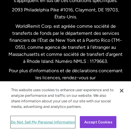
s’appliquent en sus de ces conditions spécifiques.
2093 Philadelphia Pike #1016, Claymont, DE 19703,
États-Unis.
WorldRemit Corp. est agréée comme société de
transferts de fonds par le département des services
financiers de l’État de New York et à Puerto Rico (TM-
055), comme agence de transfert à l’étranger au
Massachusetts et comme société de transfert d’argent
à Rhode Island. Numéro NMLS : 1179663.
Pour plus d’informations et de déclarations concernant
les licences, rendez-vous sur
https://www.worldremit.com/fr/about-us/disclosures
.
This website uses cookies to enhance user experience and to
analyze performance and traffic on our website. We also
share information about your use of our site with our social
media, advertising and analytics partners.
© WorldRemit 2024
Do Not Sell My Personal Information
Accept Cookies