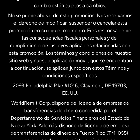
Estados Unidos
Español
cambio están sujetos a cambios.
No se puede abusar de esta promoción. Nos reservamos
Francia
el derecho de modificar, suspender o cancelar esta
promoción en cualquier momento. Eres responsable de
las consecuencias fiscales personales y del
Malasia
cumplimiento de las leyes aplicables relacionadas con
esta promoción. Los términos y condiciones de nuestro
Nueva Zelanda
sitio web y nuestra aplicación móvil, que se encuentran
a continuación, se aplican junto con estos Términos y
condiciones específicos.
Países Bajos
2093 Philadelphia Pike #1016, Claymont, DE 19703,
EE. UU.
Reino Unido
WorldRemit Corp. dispone de licencia de empresa de
transferencias de dinero concedida por el
Suecia
Departamento de Servicios Financieros del Estado de
Nueva York. Además, dispone de licencia de empresa
de transferencias de dinero en Puerto Rico (TM-055),