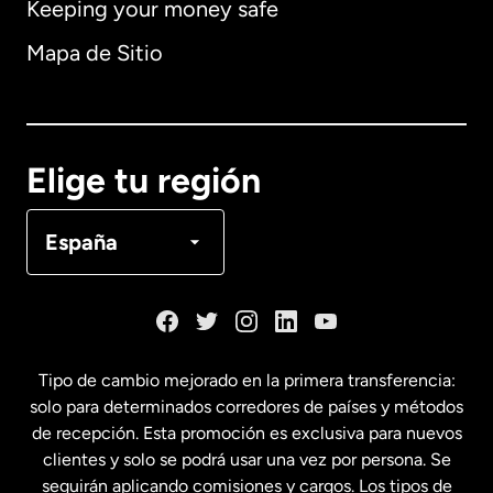
Keeping your money safe
Alemania
Mapa de Sitio
Australia
Canadá
English
Elige tu región
Canadá
Français
España
Dinamarca
España
Tipo de cambio mejorado en la primera transferencia:
solo para determinados corredores de países y métodos
Estados Unidos
English
de recepción. Esta promoción es exclusiva para nuevos
clientes y solo se podrá usar una vez por persona. Se
seguirán aplicando comisiones y cargos. Los tipos de