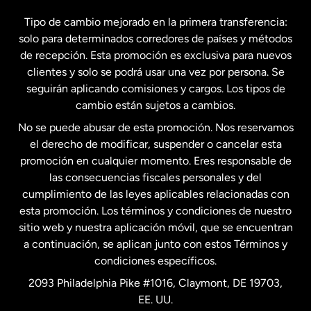
España
Tipo de cambio mejorado en la primera transferencia:
solo para determinados corredores de países y métodos
Estados Unidos
English
de recepción. Esta promoción es exclusiva para nuevos
clientes y solo se podrá usar una vez por persona. Se
seguirán aplicando comisiones y cargos. Los tipos de
Estados Unidos
Español
cambio están sujetos a cambios.
No se puede abusar de esta promoción. Nos reservamos
Francia
el derecho de modificar, suspender o cancelar esta
promoción en cualquier momento. Eres responsable de
las consecuencias fiscales personales y del
Malasia
cumplimiento de las leyes aplicables relacionadas con
esta promoción. Los términos y condiciones de nuestro
Nueva Zelanda
sitio web y nuestra aplicación móvil, que se encuentran
a continuación, se aplican junto con estos Términos y
condiciones específicos.
Países Bajos
2093 Philadelphia Pike #1016, Claymont, DE 19703,
EE. UU.
Reino Unido