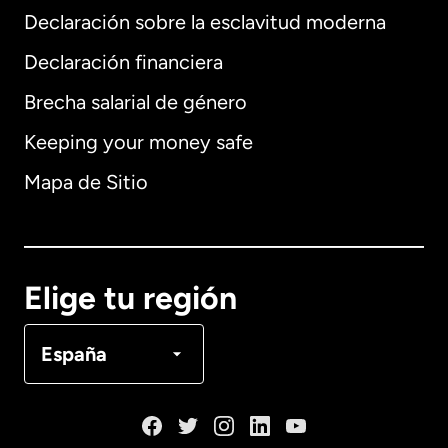
Declaración sobre la esclavitud moderna
Internacional
English
Declaración financiera
Brecha salarial de género
Keeping your money safe
Alemania
Mapa de Sitio
Australia
Canadá
English
Elige tu región
Canadá
Français
España
Dinamarca