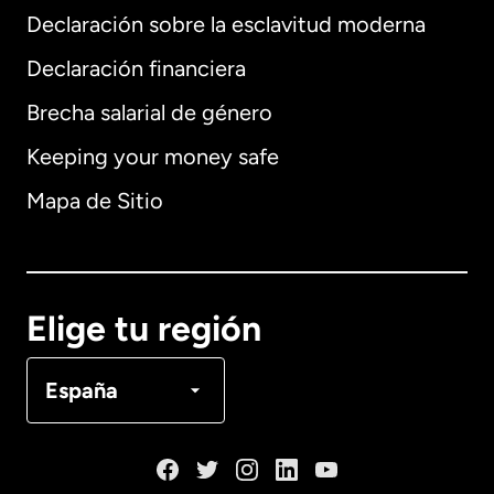
Declaración sobre la esclavitud moderna
Internacional
English
Declaración financiera
Brecha salarial de género
Keeping your money safe
Alemania
Mapa de Sitio
Australia
Canadá
English
Elige tu región
Canadá
Français
España
Dinamarca