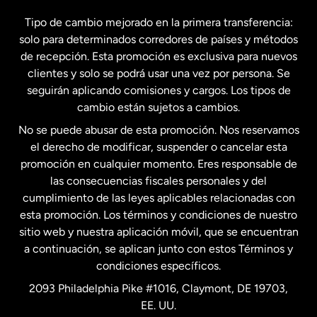
España
Tipo de cambio mejorado en la primera transferencia:
solo para determinados corredores de países y métodos
Estados Unidos
English
de recepción. Esta promoción es exclusiva para nuevos
clientes y solo se podrá usar una vez por persona. Se
seguirán aplicando comisiones y cargos. Los tipos de
Estados Unidos
Español
cambio están sujetos a cambios.
No se puede abusar de esta promoción. Nos reservamos
Francia
el derecho de modificar, suspender o cancelar esta
promoción en cualquier momento. Eres responsable de
las consecuencias fiscales personales y del
Malasia
cumplimiento de las leyes aplicables relacionadas con
esta promoción. Los términos y condiciones de nuestro
Nueva Zelanda
sitio web y nuestra aplicación móvil, que se encuentran
a continuación, se aplican junto con estos Términos y
condiciones específicos.
Países Bajos
2093 Philadelphia Pike #1016, Claymont, DE 19703,
EE. UU.
Reino Unido