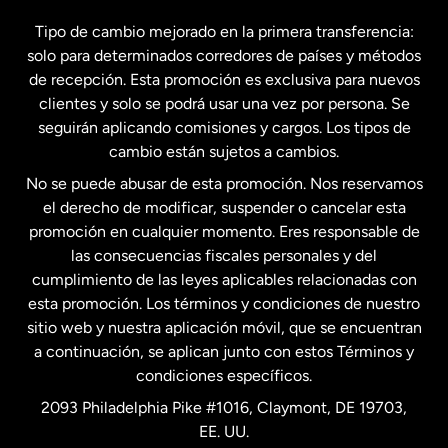
España
Tipo de cambio mejorado en la primera transferencia:
solo para determinados corredores de países y métodos
Estados Unidos
English
de recepción. Esta promoción es exclusiva para nuevos
clientes y solo se podrá usar una vez por persona. Se
seguirán aplicando comisiones y cargos. Los tipos de
Estados Unidos
Español
cambio están sujetos a cambios.
No se puede abusar de esta promoción. Nos reservamos
Francia
el derecho de modificar, suspender o cancelar esta
promoción en cualquier momento. Eres responsable de
las consecuencias fiscales personales y del
Malasia
cumplimiento de las leyes aplicables relacionadas con
esta promoción. Los términos y condiciones de nuestro
Nueva Zelanda
sitio web y nuestra aplicación móvil, que se encuentran
a continuación, se aplican junto con estos Términos y
condiciones específicos.
Países Bajos
2093 Philadelphia Pike #1016, Claymont, DE 19703,
EE. UU.
Reino Unido