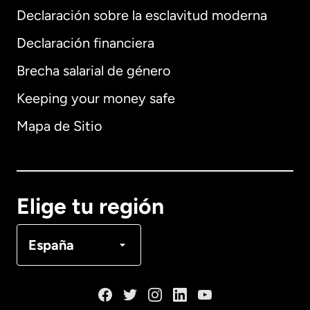
Declaración sobre la esclavitud moderna
Internacional
English
Declaración financiera
Brecha salarial de género
Keeping your money safe
Alemania
Mapa de Sitio
Australia
Canadá
English
Elige tu región
Canadá
Français
España
Dinamarca