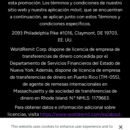
esta promoción. Los términos y condiciones de nuestro
Nueva Zelanda
sitio web y nuestra aplicación móvil, que se encuentran
a continuación, se aplican junto con estos Términos y
condiciones específicos.
Países Bajos
2093 Philadelphia Pike #1016, Claymont, DE 19703,
EE. UU.
Reino Unido
WorldRemit Corp. dispone de licencia de empresa de
transferencias de dinero concedida por el
Suecia
Departamento de Servicios Financieros del Estado de
Nueva York. Además, dispone de licencia de empresa
de transferencias de dinero en Puerto Rico (TM-055),
de agente de remesas internacionales en
Massachusetts y de sociedad de transferencias de
dinero en Rhode Island. N.º NMLS: 1179663.
Para obtener datos e información adicional sobre
licencias, visita
https://www.worldremit.com/es/about-
us/disclosures
.
This website uses cookies to enhance user experience and to