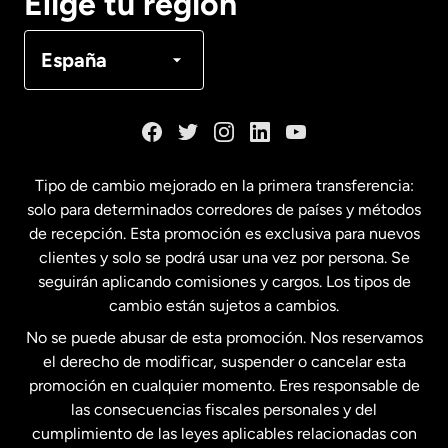
Elige tu región
Canadá
Français
España
Dinamarca
España
Tipo de cambio mejorado en la primera transferencia:
solo para determinados corredores de países y métodos
Estados Unidos
English
de recepción. Esta promoción es exclusiva para nuevos
clientes y solo se podrá usar una vez por persona. Se
seguirán aplicando comisiones y cargos. Los tipos de
Estados Unidos
Español
cambio están sujetos a cambios.
No se puede abusar de esta promoción. Nos reservamos
Francia
el derecho de modificar, suspender o cancelar esta
promoción en cualquier momento. Eres responsable de
las consecuencias fiscales personales y del
Malasia
cumplimiento de las leyes aplicables relacionadas con