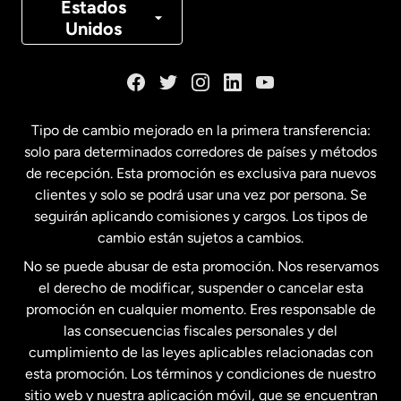
Canadá
Français
Estados
Unidos
Dinamarca
España
Tipo de cambio mejorado en la primera transferencia:
solo para determinados corredores de países y métodos
Estados Unidos
English
de recepción. Esta promoción es exclusiva para nuevos
clientes y solo se podrá usar una vez por persona. Se
seguirán aplicando comisiones y cargos. Los tipos de
Estados Unidos
Español
cambio están sujetos a cambios.
No se puede abusar de esta promoción. Nos reservamos
Francia
el derecho de modificar, suspender o cancelar esta
promoción en cualquier momento. Eres responsable de
las consecuencias fiscales personales y del
Malasia
cumplimiento de las leyes aplicables relacionadas con
esta promoción. Los términos y condiciones de nuestro
Nueva Zelanda
sitio web y nuestra aplicación móvil, que se encuentran