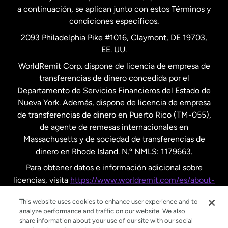
a continuación, se aplican junto con estos Términos y
condiciones específicos.
Países Bajos
2093 Philadelphia Pike #1016, Claymont, DE 19703,
EE. UU.
Reino Unido
WorldRemit Corp. dispone de licencia de empresa de
transferencias de dinero concedida por el
Suecia
Departamento de Servicios Financieros del Estado de
Nueva York. Además, dispone de licencia de empresa
de transferencias de dinero en Puerto Rico (TM-055),
de agente de remesas internacionales en
Massachusetts y de sociedad de transferencias de
dinero en Rhode Island. N.º NMLS: 1179663.
Para obtener datos e información adicional sobre
licencias, visita
https://www.worldremit.com/es/about-
us/disclosures
.
This website uses cookies to enhance user experience and to
analyze performance and traffic on our website. We also
share information about your use of our site with our social