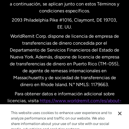
a continuación, se aplican junto con estos Términos y
condiciones específicos.
Países Bajos
2093 Philadelphia Pike #1016, Claymont, DE 19703,
EE. UU.
Reino Unido
WorldRemit Corp. dispone de licencia de empresa de
transferencias de dinero concedida por el
Suecia
Departamento de Servicios Financieros del Estado de
Nueva York. Además, dispone de licencia de empresa
de transferencias de dinero en Puerto Rico (TM-055),
de agente de remesas internacionales en
Massachusetts y de sociedad de transferencias de
dinero en Rhode Island. N.º NMLS: 1179663.
Para obtener datos e información adicional sobre
licencias, visita
https://www.worldremit.com/es/about-
us/disclosures
.
This website uses cookies to enhance user experience and to
analyze performance and traffic on our website. We also
share information about your use of our site with our social