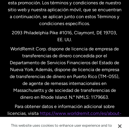
esta promoción. Los términos y condiciones de nuestro
Nueva Zelanda
sitio web y nuestra aplicación móvil, que se encuentran
a continuación, se aplican junto con estos Términos y
condiciones específicos.
Países Bajos
2093 Philadelphia Pike #1016, Claymont, DE 19703,
EE. UU.
Reino Unido
WorldRemit Corp. dispone de licencia de empresa de
transferencias de dinero concedida por el
Suecia
Departamento de Servicios Financieros del Estado de
Nueva York. Además, dispone de licencia de empresa
de transferencias de dinero en Puerto Rico (TM-055),
de agente de remesas internacionales en
Massachusetts y de sociedad de transferencias de
dinero en Rhode Island. N.º NMLS: 1179663.
Para obtener datos e información adicional sobre
licencias, visita
https://www.worldremit.com/es/about-
us/disclosures
.
This website uses cookies to enhance user experience and to