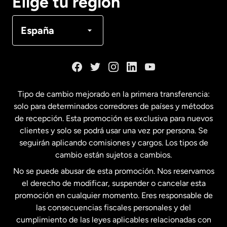
Elige tu región
Canadá
Français
España
Dinamarca
España
Tipo de cambio mejorado en la primera transferencia:
solo para determinados corredores de países y métodos
Estados Unidos
English
de recepción. Esta promoción es exclusiva para nuevos
clientes y solo se podrá usar una vez por persona. Se
seguirán aplicando comisiones y cargos. Los tipos de
Estados Unidos
Español
cambio están sujetos a cambios.
No se puede abusar de esta promoción. Nos reservamos
Francia
el derecho de modificar, suspender o cancelar esta
promoción en cualquier momento. Eres responsable de
las consecuencias fiscales personales y del
Malasia
cumplimiento de las leyes aplicables relacionadas con