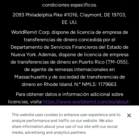
condiciones específicos.
Países Bajos
2093 Philadelphia Pike #1016, Claymont, DE 19703,
EE. UU.
Reino Unido
WorldRemit Corp. dispone de licencia de empresa de
transferencias de dinero concedida por el
Suecia
Departamento de Servicios Financieros del Estado de
Nueva York. Además, dispone de licencia de empresa
de transferencias de dinero en Puerto Rico (TM-055),
de agente de remesas internacionales en
Massachusetts y de sociedad de transferencias de
dinero en Rhode Island. N.º NMLS: 1179663.
Para obtener datos e información adicional sobre
licencias, visita
https://www.worldremit.com/es/about-
us/disclosures
.
This website uses cookies to enhance user experience and to
analyze performance and traffic on our website. We also
share information about your use of our site with our social
media, advertising and analytics partners.