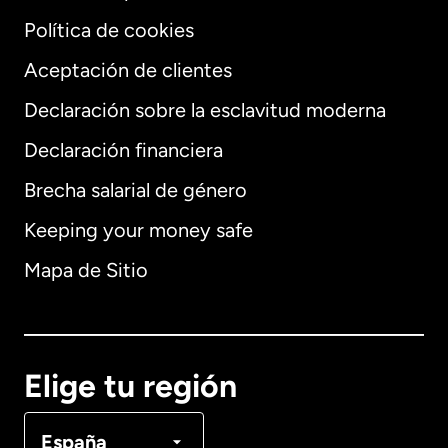
Política de cookies
Aceptación de clientes
Declaración sobre la esclavitud moderna
Internacional
English
Declaración financiera
Brecha salarial de género
Keeping your money safe
Alemania
Mapa de Sitio
Australia
Canadá
English
Elige tu región
Canadá
Français
España