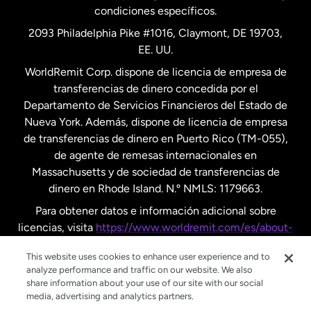
condiciones específicos.
Países Bajos
2093 Philadelphia Pike #1016, Claymont, DE 19703,
EE. UU.
Reino Unido
WorldRemit Corp. dispone de licencia de empresa de
transferencias de dinero concedida por el
Suecia
Departamento de Servicios Financieros del Estado de
Nueva York. Además, dispone de licencia de empresa
de transferencias de dinero en Puerto Rico (TM-055),
de agente de remesas internacionales en
Massachusetts y de sociedad de transferencias de
dinero en Rhode Island. N.º NMLS: 1179663.
Para obtener datos e información adicional sobre
licencias, visita
https://www.worldremit.com/es/about-
us/disclosures
.
This website uses cookies to enhance user experience and to
analyze performance and traffic on our website. We also
share information about your use of our site with our social
media, advertising and analytics partners.