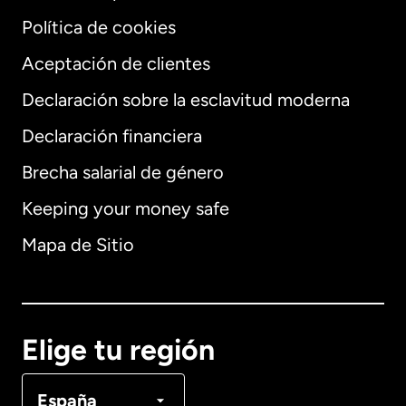
Política de cookies
Aceptación de clientes
Declaración sobre la esclavitud moderna
Internacional
English
Declaración financiera
Brecha salarial de género
Keeping your money safe
Alemania
Mapa de Sitio
Australia
Canadá
English
Elige tu región
Canadá
Français
España