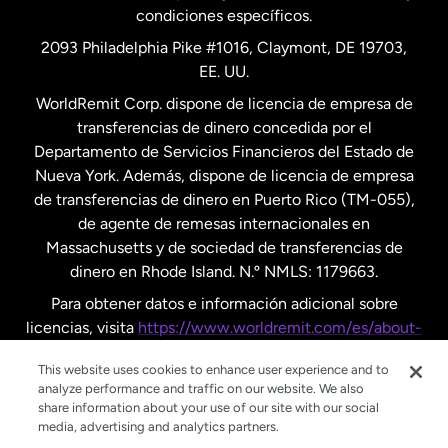
condiciones específicos.
Países Bajos
2093 Philadelphia Pike #1016, Claymont, DE 19703,
EE. UU.
Reino Unido
WorldRemit Corp. dispone de licencia de empresa de
transferencias de dinero concedida por el
Suecia
Departamento de Servicios Financieros del Estado de
Nueva York. Además, dispone de licencia de empresa
de transferencias de dinero en Puerto Rico (TM-055),
de agente de remesas internacionales en
Massachusetts y de sociedad de transferencias de
dinero en Rhode Island. N.º NMLS: 1179663.
Para obtener datos e información adicional sobre
licencias, visita
https://www.worldremit.com/es/about-
us/disclosures
.
This website uses cookies to enhance user experience and to
analyze performance and traffic on our website. We also
share information about your use of our site with our social
media, advertising and analytics partners.