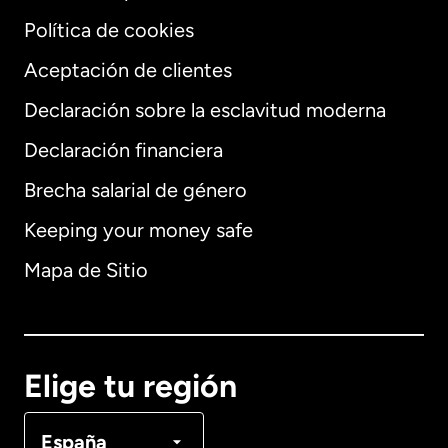
Política de cookies
Aceptación de clientes
Declaración sobre la esclavitud moderna
Internacional
English
Declaración financiera
Brecha salarial de género
Keeping your money safe
Alemania
Mapa de Sitio
Australia
Canadá
English
Elige tu región
Canadá
Français
España