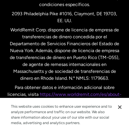
condiciones específicos.
Países Bajos
2093 Philadelphia Pike #1016, Claymont, DE 19703,
EE. UU.
Reino Unido
WorldRemit Corp. dispone de licencia de empresa de
transferencias de dinero concedida por el
Suecia
Departamento de Servicios Financieros del Estado de
Nueva York. Además, dispone de licencia de empresa
de transferencias de dinero en Puerto Rico (TM-055),
de agente de remesas internacionales en
Massachusetts y de sociedad de transferencias de
dinero en Rhode Island. N.º NMLS: 1179663.
Para obtener datos e información adicional sobre
licencias, visita
https://www.worldremit.com/es/about-
us/disclosures
.
This website uses cookies to enhance user experience and to
analyze performance and traffic on our website. We also
share information about your use of our site with our social
media, advertising and analytics partners.