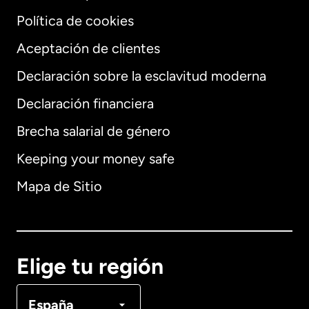
Política de cookies
Aceptación de clientes
Declaración sobre la esclavitud moderna
Internacional
English
Declaración financiera
Brecha salarial de género
Keeping your money safe
Alemania
Mapa de Sitio
Australia
Canadá
English
Elige tu región
Canadá
Français
España