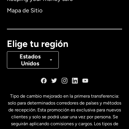
Alemania
Mapa de Sitio
Australia
Canadá
English
Elige tu región
Canadá
Français
Estados
Unidos
Dinamarca
España
Tipo de cambio mejorado en la primera transferencia:
solo para determinados corredores de países y métodos
Estados Unidos
English
de recepción. Esta promoción es exclusiva para nuevos
clientes y solo se podrá usar una vez por persona. Se
seguirán aplicando comisiones y cargos. Los tipos de
Estados Unidos
Español