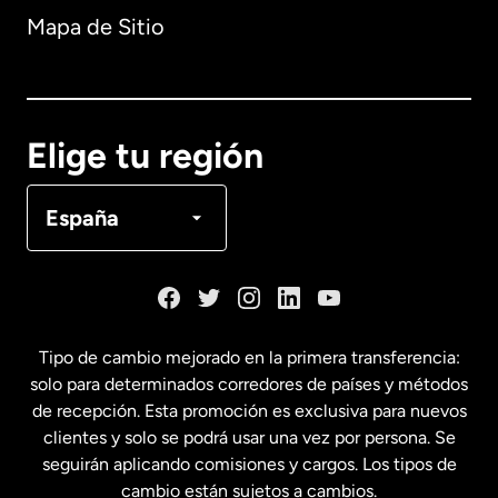
Mapa de Sitio
Australia
Canadá
English
Elige tu región
Canadá
Français
España
Dinamarca
España
Tipo de cambio mejorado en la primera transferencia:
solo para determinados corredores de países y métodos
Estados Unidos
English
de recepción. Esta promoción es exclusiva para nuevos
clientes y solo se podrá usar una vez por persona. Se
seguirán aplicando comisiones y cargos. Los tipos de
Estados Unidos
Español
cambio están sujetos a cambios.