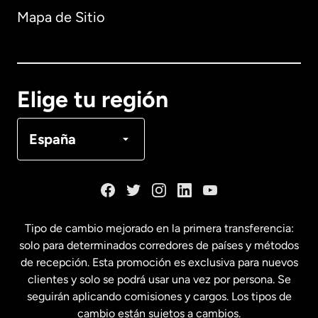
Mapa de Sitio
Australia
Canadá
English
Elige tu región
Canadá
Français
España
Dinamarca
España
Tipo de cambio mejorado en la primera transferencia:
solo para determinados corredores de países y métodos
Estados Unidos
English
de recepción. Esta promoción es exclusiva para nuevos
clientes y solo se podrá usar una vez por persona. Se
seguirán aplicando comisiones y cargos. Los tipos de
Estados Unidos
Español
cambio están sujetos a cambios.