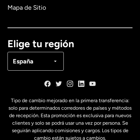
Mapa de Sitio
Australia
Canadá
English
Elige tu región
Canadá
Français
España
Dinamarca
España
Tipo de cambio mejorado en la primera transferencia:
solo para determinados corredores de países y métodos
Estados Unidos
English
de recepción. Esta promoción es exclusiva para nuevos
clientes y solo se podrá usar una vez por persona. Se
seguirán aplicando comisiones y cargos. Los tipos de
Estados Unidos
Español
cambio están sujetos a cambios.