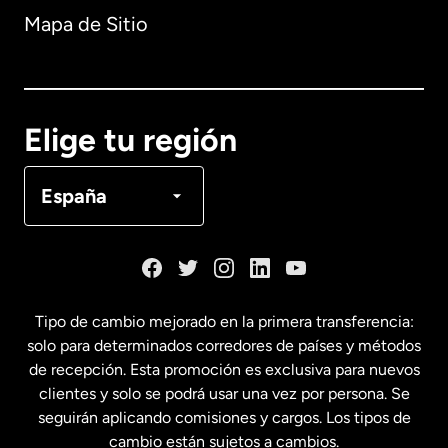
Mapa de Sitio
Australia
Canadá
English
Elige tu región
Canadá
Français
España
Dinamarca
España
Tipo de cambio mejorado en la primera transferencia:
solo para determinados corredores de países y métodos
Estados Unidos
English
de recepción. Esta promoción es exclusiva para nuevos
clientes y solo se podrá usar una vez por persona. Se
seguirán aplicando comisiones y cargos. Los tipos de
Estados Unidos
Español
cambio están sujetos a cambios.