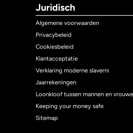
Juridisch
Algemene voorwaarden
Privacybeleid
Cookiesbeleid
Klantacceptatie
Internationaal
E
Verklaring moderne slaverni
Jaarrekeningen
Loonkloof tussen mannen en vrouw
Australië
Keeping your money safe
Canada
English
Sitemap
Canada
Françai