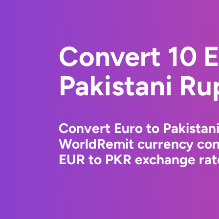
Convert 10 E
Pakistani Ru
Convert Euro to Pakistan
WorldRemit currency conv
EUR to PKR exchange rate