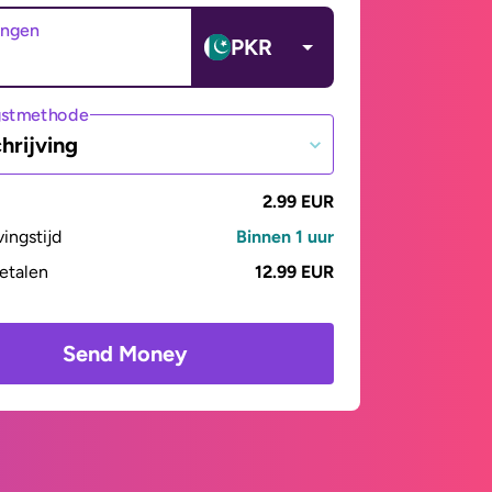
angen
PKR
gstmethode
hrijving
2.99 EUR
vingstijd
Binnen 1 uur
betalen
12.99 EUR
Send Money