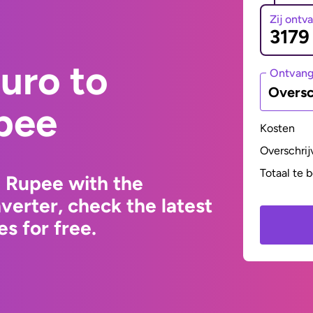
Zij ontv
uro to
Ontvan
Oversc
pee
Kosten
Overschrij
Totaal te 
i Rupee with the
erter, check the latest
s for free.