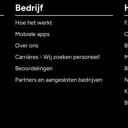
Bedrijf
Hoe het werkt
Mobiele apps
C
Over ons
B
Carrières - Wij zoeken personeel!
M
Beoordelingen
B
Partners en aangesloten bedrijven
N
K
B