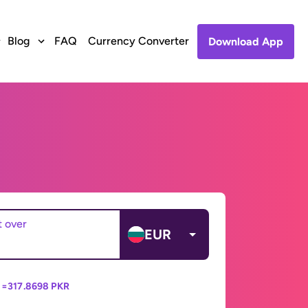
Blog
FAQ
Currency Converter
Download App
t over
EUR
 =
317.8698 PKR