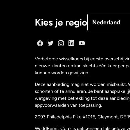
Denemarken
Kies je regio
Nederland
Duitsland
Frankrijk
Verbeterde wisselkoers bij eerste overschrijvi
nieuwe klanten en kan slechts één keer per p
Maleisië
kunnen worden gewijzigd.
Deze aanbieding mag niet worden misbruikt. 
Nederland
schorten of te annuleren. Je bent aansprakelij
wetgeving met betrekking tot deze aanbiedin
appvoorwaarden van toepassing.
Nieuw-Zeeland
2093 Philadelphia Pike #1016, Claymont, DE 1
Spanje
WorldRemit Corp. is gelicenseerd als geldver