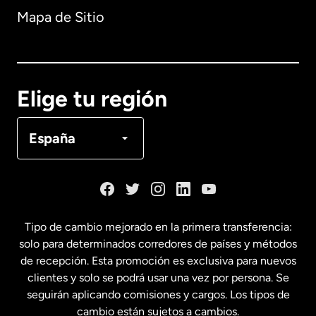
Mapa de Sitio
Australia
Canadá
English
Elige tu región
Canadá
Français
España
Dinamarca
España
Tipo de cambio mejorado en la primera transferencia:
solo para determinados corredores de países y métodos
Estados Unidos
English
de recepción. Esta promoción es exclusiva para nuevos
clientes y solo se podrá usar una vez por persona. Se
seguirán aplicando comisiones y cargos. Los tipos de
Estados Unidos
Español
cambio están sujetos a cambios.