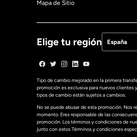
Mapa de Sitio
Canadá
Eng
Canadá
Fra
Elige tu región
España
Dinamarca
España
Tipo de cambio mejorado en la primera transf
promoción es exclusiva para nuevos clientes y
Estados Uni
tipos de cambio están sujetos a cambios.
No se puede abusar de esta promoción. Nos re
Estados Uni
momento. Eres responsable de las consecuencia
promoción. Los términos y condiciones de nues
junto con estos Términos y condiciones especí
Francia