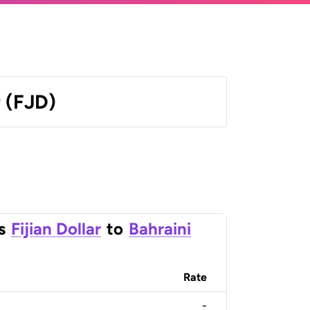
r (FJD)
s
Fijian Dollar
to
Bahraini
Rate
-