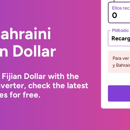
Ellos re
ahraini
Método 
Recarg
an Dollar
Para ver
y Bahrai
Fijian Dollar with the
erter, check the latest
s for free.