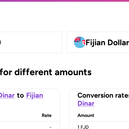
)
Fijian Dolla
 for different amounts
Dinar
to
Fijian
Conversion rate
Dinar
Rate
Amount
-
1
FJD