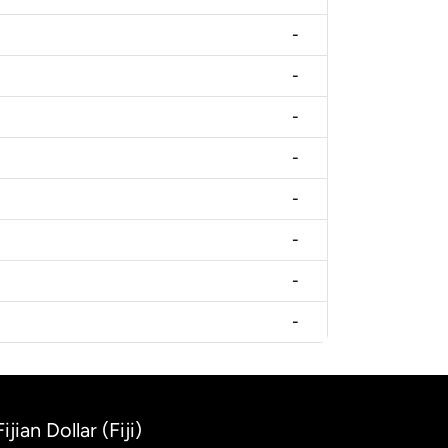
-
-
-
-
-
-
-
-
jian Dollar (Fiji)