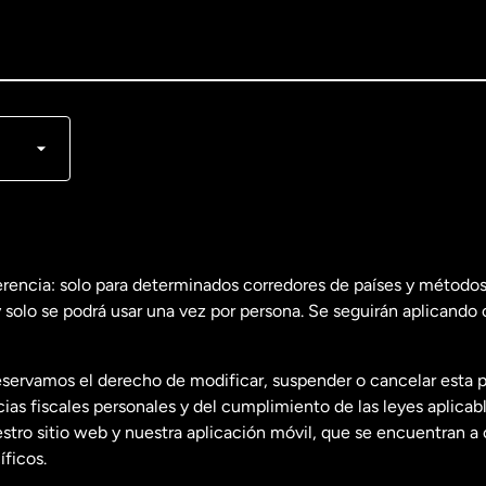
lish
nçais
erencia: solo para determinados corredores de países y métodos
 solo se podrá usar una vez por persona. Se seguirán aplicando 
dos
English
servamos el derecho de modificar, suspender o cancelar esta 
dos
Español
s fiscales personales y del cumplimiento de las leyes aplicab
tro sitio web y nuestra aplicación móvil, que se encuentran a 
ficos.