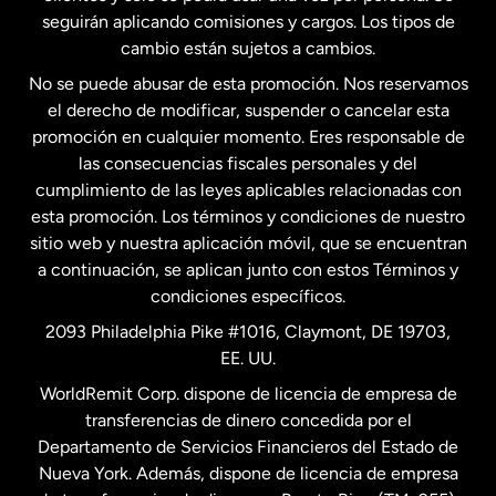
seguirán aplicando comisiones y cargos. Los tipos de
Estados Unidos
Español
cambio están sujetos a cambios.
No se puede abusar de esta promoción. Nos reservamos
Francia
el derecho de modificar, suspender o cancelar esta
promoción en cualquier momento. Eres responsable de
las consecuencias fiscales personales y del
Malasia
cumplimiento de las leyes aplicables relacionadas con
esta promoción. Los términos y condiciones de nuestro
Nueva Zelanda
sitio web y nuestra aplicación móvil, que se encuentran
a continuación, se aplican junto con estos Términos y
condiciones específicos.
Países Bajos
2093 Philadelphia Pike #1016, Claymont, DE 19703,
EE. UU.
Reino Unido
WorldRemit Corp. dispone de licencia de empresa de
transferencias de dinero concedida por el
Suecia
Departamento de Servicios Financieros del Estado de
Nueva York. Además, dispone de licencia de empresa