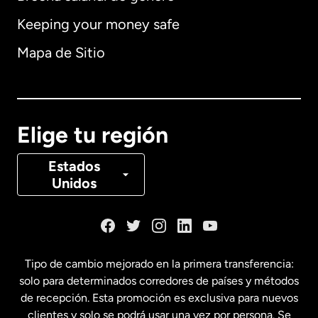
Keeping your money safe
Alemania
Mapa de Sitio
Australia
Canadá
English
Elige tu región
Canadá
Français
Estados
Unidos
Dinamarca
España
Tipo de cambio mejorado en la primera transferencia:
solo para determinados corredores de países y métodos
Estados Unidos
English
de recepción. Esta promoción es exclusiva para nuevos
clientes y solo se podrá usar una vez por persona. Se