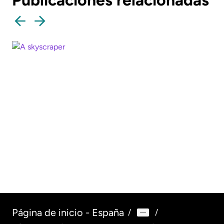
Publicaciones relacionadas
Trabajos en Canadá
Todo lo que de
para mexicanos |
saber sobre el 
WorldRemit
impuestos en M
Leer más
Leer más
Página de inicio - España
/
/