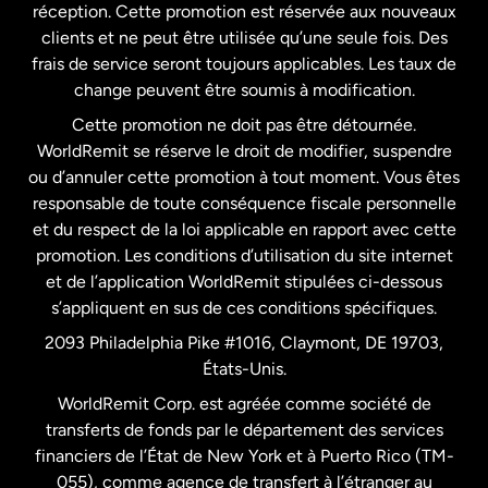
États-Unis
English
réception. Cette promotion est réservée aux nouveaux
clients et ne peut être utilisée qu’une seule fois. Des
frais de service seront toujours applicables. Les taux de
États-Unis
Español
change peuvent être soumis à modification.
Cette promotion ne doit pas être détournée.
France
WorldRemit se réserve le droit de modifier, suspendre
ou d’annuler cette promotion à tout moment. Vous êtes
responsable de toute conséquence fiscale personnelle
Malaisie
et du respect de la loi applicable en rapport avec cette
promotion. Les conditions d’utilisation du site internet
Nouvelle-Zélande
et de l’application WorldRemit stipulées ci-dessous
s’appliquent en sus de ces conditions spécifiques.
Pays-Bas
2093 Philadelphia Pike #1016, Claymont, DE 19703,
États-Unis.
WorldRemit Corp. est agréée comme société de
Royaume-Uni
transferts de fonds par le département des services
financiers de l’État de New York et à Puerto Rico (TM-
Suède
055), comme agence de transfert à l’étranger au