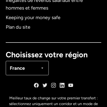
Inégalités de revenus salariaux entre
hommes et femmes
Keeping your money safe
Allemagne
Plan du site
Australie
Canada
English
Choisissez votre région
Canada
Français
France
Danemark
Espagne
Meilleur taux de change sur votre premier transfert :
sélectionnez uniquement un corridor et un mode de