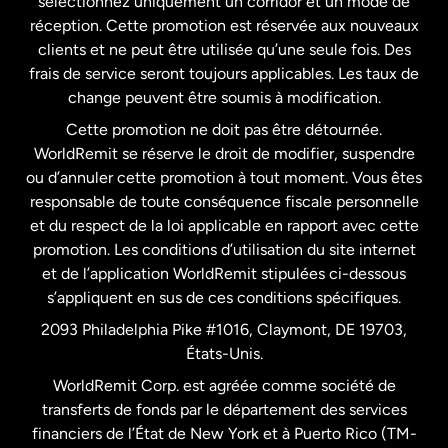
sélectionnez uniquement un corridor et un mode de
États-Unis
English
réception. Cette promotion est réservée aux nouveaux
clients et ne peut être utilisée qu’une seule fois. Des
frais de service seront toujours applicables. Les taux de
États-Unis
Español
change peuvent être soumis à modification.
Cette promotion ne doit pas être détournée.
France
WorldRemit se réserve le droit de modifier, suspendre
ou d’annuler cette promotion à tout moment. Vous êtes
responsable de toute conséquence fiscale personnelle
Malaisie
et du respect de la loi applicable en rapport avec cette
promotion. Les conditions d’utilisation du site internet
Nouvelle-Zélande
et de l’application WorldRemit stipulées ci-dessous
s’appliquent en sus de ces conditions spécifiques.
Pays-Bas
2093 Philadelphia Pike #1016, Claymont, DE 19703,
États-Unis.
WorldRemit Corp. est agréée comme société de
Royaume-Uni
transferts de fonds par le département des services
financiers de l’État de New York et à Puerto Rico (TM-