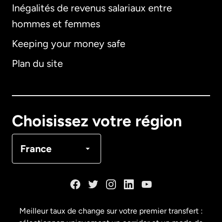
Inégalités de revenus salariaux entre
hommes et femmes
Keeping your money safe
Allemagne
Plan du site
Australie
Canada
English
Choisissez votre région
Canada
Français
France
Danemark
Espagne
Meilleur taux de change sur votre premier transfert :