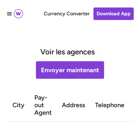
Currency Converter
Download App
Voir les agences
Envoyer maintenant
Pay-
O
City
out
Address
Telephone
h
Agent