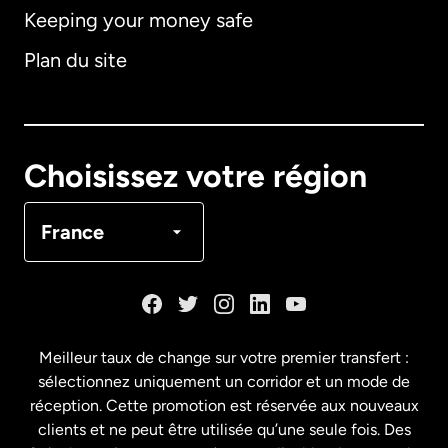
Keeping your money safe
Allemagne
Plan du site
Australie
Canada
English
Choisissez votre région
Canada
Français
France
Danemark
Espagne
Meilleur taux de change sur votre premier transfert :
sélectionnez uniquement un corridor et un mode de
États-Unis
English
réception. Cette promotion est réservée aux nouveaux
clients et ne peut être utilisée qu’une seule fois. Des