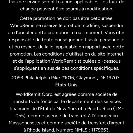
frais de service seront toujours applicables. Les taux de
États-Unis
Español
change peuvent être soumis à modification.
Cette promotion ne doit pas être détournée.
France
WorldRemit se réserve le droit de modifier, suspendre
ou d’annuler cette promotion à tout moment. Vous êtes
responsable de toute conséquence fiscale personnelle
Malaisie
et du respect de la loi applicable en rapport avec cette
promotion. Les conditions d’utilisation du site internet
Nouvelle-Zélande
et de l’application WorldRemit stipulées ci-dessous
s’appliquent en sus de ces conditions spécifiques.
Pays-Bas
2093 Philadelphia Pike #1016, Claymont, DE 19703,
États-Unis.
WorldRemit Corp. est agréée comme société de
Royaume-Uni
transferts de fonds par le département des services
financiers de l’État de New York et à Puerto Rico (TM-
Suède
055), comme agence de transfert à l’étranger au
Massachusetts et comme société de transfert d’argent
à Rhode Island. Numéro NMLS : 1179663.