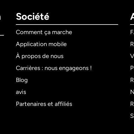
n
Société
Comment ça marche
Application mobile
R
À propos de nous
V
Carrières : nous engageons !
P
Blog
R
avis
N
Partenaires et affiliés
R
S