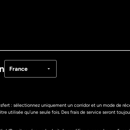
Allemagne
Australie
Canada
English
Canada
Français
on
France
Danemark
Espagne
nsfert : sélectionnez uniquement un corridor et un mode de ré
re utilisée qu’une seule fois. Des frais de service seront toujou
États-Unis
English