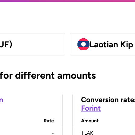
UF)
Laotian Kip
 for different amounts
n
Conversion rate
Forint
Rate
Amount
-
1
LAK