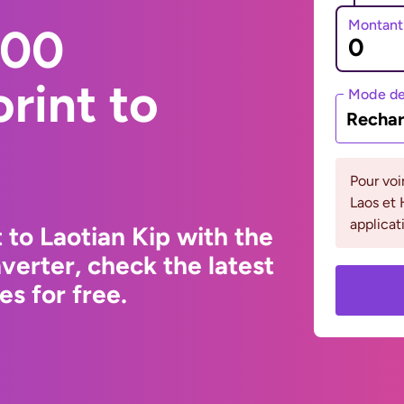
Montant
000
rint to
Mode de
Rechar
Pour voi
Laos et 
applicat
 to Laotian Kip with the
erter, check the latest
s for free.