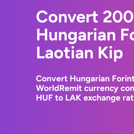
Convert 20
Hungarian Fo
Laotian Kip
Convert Hungarian Forint
WorldRemit currency conv
HUF to LAK exchange rate