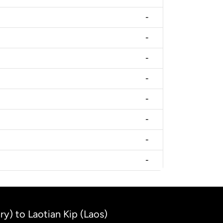
-
-
-
-
-
-
-
-
y) to Laotian Kip (Laos)