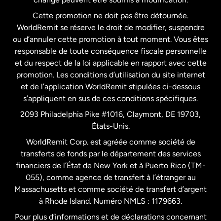
Cette promotion ne doit pas être détournée.
France
WorldRemit se réserve le droit de modifier, suspendre
ou d’annuler cette promotion à tout moment. Vous êtes
responsable de toute conséquence fiscale personnelle
Malaisie
et du respect de la loi applicable en rapport avec cette
promotion. Les conditions d’utilisation du site internet
Nouvelle-Zélande
et de l’application WorldRemit stipulées ci-dessous
s’appliquent en sus de ces conditions spécifiques.
Pays-Bas
2093 Philadelphia Pike #1016, Claymont, DE 19703,
États-Unis.
WorldRemit Corp. est agréée comme société de
Royaume-Uni
transferts de fonds par le département des services
financiers de l’État de New York et à Puerto Rico (TM-
Suède
055), comme agence de transfert à l’étranger au
Massachusetts et comme société de transfert d’argent
à Rhode Island. Numéro NMLS : 1179663.
Pour plus d’informations et de déclarations concernant