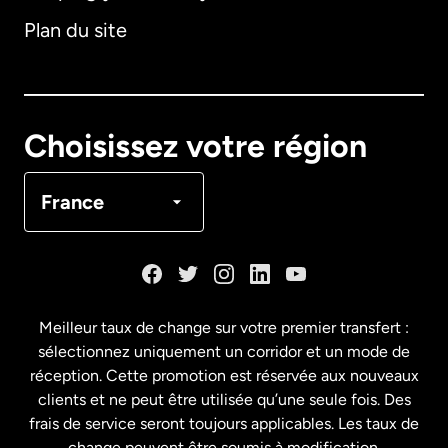
Plan du site
Australie
Canada
English
Choisissez votre région
Canada
Français
France
Danemark
Espagne
Meilleur taux de change sur votre premier transfert :
sélectionnez uniquement un corridor et un mode de
États-Unis
English
réception. Cette promotion est réservée aux nouveaux
clients et ne peut être utilisée qu’une seule fois. Des
frais de service seront toujours applicables. Les taux de
États-Unis
Español
change peuvent être soumis à modification.