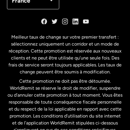
France
Danemark
Espagne
Meilleur taux de change sur votre premier transfert :
sélectionnez uniquement un corridor et un mode de
États-Unis
English
réception. Cette promotion est réservée aux nouveaux
clients et ne peut être utilisée qu’une seule fois. Des
frais de service seront toujours applicables. Les taux de
États-Unis
Español
change peuvent être soumis à modification.
Cette promotion ne doit pas être détournée.
France
WorldRemit se réserve le droit de modifier, suspendre
ou d’annuler cette promotion à tout moment. Vous êtes
responsable de toute conséquence fiscale personnelle
Malaisie
et du respect de la loi applicable en rapport avec cette
promotion. Les conditions d’utilisation du site internet
Nouvelle-Zélande
et de l’application WorldRemit stipulées ci-dessous
s’appliquent en sus de ces conditions spécifiques.