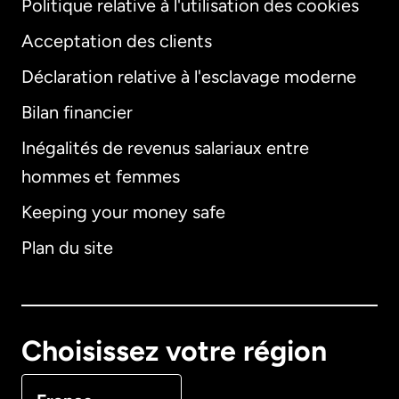
Politique relative à l'utilisation des cookies
Acceptation des clients
Déclaration relative à l'esclavage moderne
Bilan financier
International
English
Inégalités de revenus salariaux entre
hommes et femmes
Keeping your money safe
Allemagne
Plan du site
Australie
Canada
English
Choisissez votre région
Canada
Français