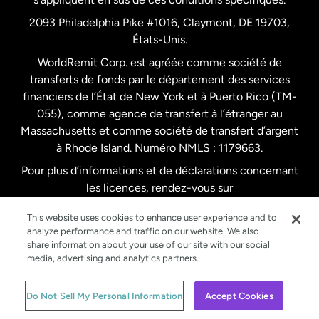
Pays-Bas
2093 Philadelphia Pike #1016, Claymont, DE 19703,
États-Unis.
WorldRemit Corp. est agréée comme société de
Royaume-Uni
transferts de fonds par le département des services
financiers de l’État de New York et à Puerto Rico (TM-
Suède
055), comme agence de transfert à l’étranger au
Massachusetts et comme société de transfert d’argent
à Rhode Island. Numéro NMLS : 1179663.
Pour plus d’informations et de déclarations concernant
les licences, rendez-vous sur
https://www.worldremit.com/fr/about-us/disclosures
.
This website uses cookies to enhance user experience and to
analyze performance and traffic on our website. We also
share information about your use of our site with our social
media, advertising and analytics partners.
© WorldRemit 2024
Do Not Sell My Personal Information
Accept Cookies