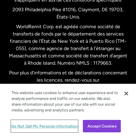
Pays-Bas
2093 Philadelphia Pike #1016, Claymont, DE 19703,
États-Unis.
WorldRemit Corp. est agréée comme société de
Royaume-Uni
transferts de fonds par le département des services
financiers de l’État de New York et à Puerto Rico (TM-
Suède
055), comme agence de transfert à l’étranger au
Massachusetts et comme société de transfert d’argent
à Rhode Island. Numéro NMLS : 1179663.
Pour plus d’informations et de déclarations concernant
les licences, rendez-vous sur
https://www.worldremit.com/fr/about-us/disclosures
.
This website uses cookies to enhance user experience and to
analyze performance and traffic on our website. We also
share information about your use of our site with our social
media, advertising and analytics partners.
© WorldRemit 2024
Do Not Sell My Personal Information
Accept Cookies