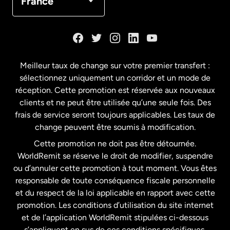
France
Danemark
Espagne
Meilleur taux de change sur votre premier transfert :
sélectionnez uniquement un corridor et un mode de
États-Unis
English
réception. Cette promotion est réservée aux nouveaux
clients et ne peut être utilisée qu’une seule fois. Des
frais de service seront toujours applicables. Les taux de
États-Unis
Español
change peuvent être soumis à modification.
Cette promotion ne doit pas être détournée.
France
WorldRemit se réserve le droit de modifier, suspendre
ou d’annuler cette promotion à tout moment. Vous êtes
responsable de toute conséquence fiscale personnelle
Malaisie
et du respect de la loi applicable en rapport avec cette
promotion. Les conditions d’utilisation du site internet
Nouvelle-Zélande
et de l’application WorldRemit stipulées ci-dessous
s’appliquent en sus de ces conditions spécifiques.