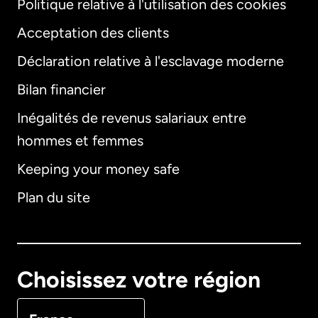
Politique relative à l'utilisation des cookies
Acceptation des clients
Déclaration relative à l'esclavage moderne
Bilan financier
International
English
Inégalités de revenus salariaux entre
hommes et femmes
Keeping your money safe
Allemagne
Plan du site
Australie
Canada
English
Choisissez votre région
Canada
Français