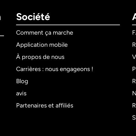
n
Société
Comment ça marche
Application mobile
R
À propos de nous
V
Carrières : nous engageons !
P
Blog
R
avis
N
Partenaires et affiliés
R
S