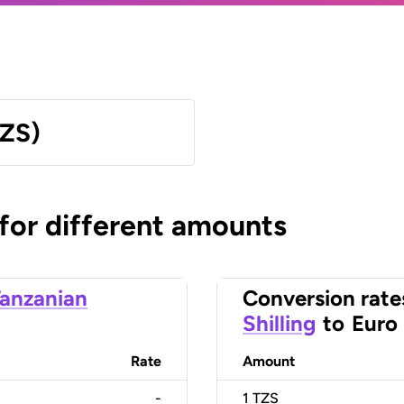
TZS)
 for different amounts
anzanian
Conversion rate
Shilling
to
Euro
Rate
Amount
-
1
TZS