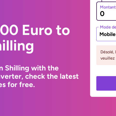
Montant
00 Euro to
Mode de
Mobil
illing
Désolé, 
veuillez
 Shilling with the
erter, check the latest
s for free.