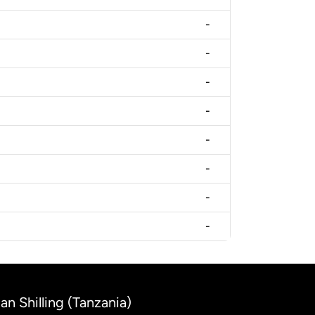
-
-
-
-
-
-
-
-
an Shilling (Tanzania)