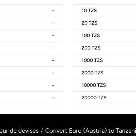
-
10
TZS
-
20
TZS
-
100
TZS
-
200
TZS
-
1000
TZS
-
2000
TZS
-
10000
TZS
-
20000
TZS
eur de devises
Convert Euro (Austria) to Tanzani
/