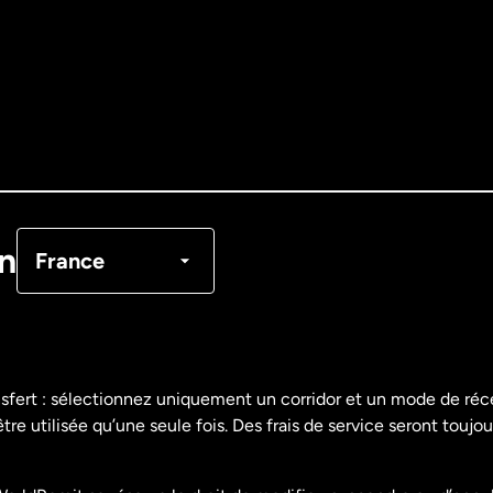
Allemagne
Australie
Canada
English
Canada
Français
on
France
Danemark
Espagne
nsfert : sélectionnez uniquement un corridor et un mode de ré
re utilisée qu’une seule fois. Des frais de service seront toujou
États-Unis
English