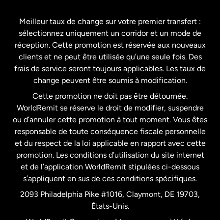
Espagne
Meilleur taux de change sur votre premier transfert :
sélectionnez uniquement un corridor et un mode de
États-Unis
English
réception. Cette promotion est réservée aux nouveaux
clients et ne peut être utilisée qu’une seule fois. Des
frais de service seront toujours applicables. Les taux de
États-Unis
Español
change peuvent être soumis à modification.
Cette promotion ne doit pas être détournée.
France
WorldRemit se réserve le droit de modifier, suspendre
ou d’annuler cette promotion à tout moment. Vous êtes
responsable de toute conséquence fiscale personnelle
Malaisie
et du respect de la loi applicable en rapport avec cette
promotion. Les conditions d’utilisation du site internet
Nouvelle-Zélande
et de l’application WorldRemit stipulées ci-dessous
s’appliquent en sus de ces conditions spécifiques.
Pays-Bas
2093 Philadelphia Pike #1016, Claymont, DE 19703,
États-Unis.