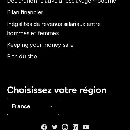
Déclaration relative à l'esclavage moderne
Bilan financier
International
English
Inégalités de revenus salariaux entre
hommes et femmes
Keeping your money safe
Allemagne
Plan du site
Australie
Canada
English
Choisissez votre région
Canada
Français
France
Danemark