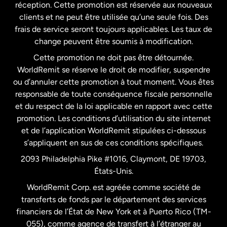
États-Unis
English
réception. Cette promotion est réservée aux nouveaux
clients et ne peut être utilisée qu’une seule fois. Des
frais de service seront toujours applicables. Les taux de
États-Unis
Español
change peuvent être soumis à modification.
Cette promotion ne doit pas être détournée.
France
WorldRemit se réserve le droit de modifier, suspendre
ou d’annuler cette promotion à tout moment. Vous êtes
responsable de toute conséquence fiscale personnelle
Malaisie
et du respect de la loi applicable en rapport avec cette
promotion. Les conditions d’utilisation du site internet
Nouvelle-Zélande
et de l’application WorldRemit stipulées ci-dessous
s’appliquent en sus de ces conditions spécifiques.
Pays-Bas
2093 Philadelphia Pike #1016, Claymont, DE 19703,
États-Unis.
WorldRemit Corp. est agréée comme société de
Royaume-Uni
transferts de fonds par le département des services
financiers de l’État de New York et à Puerto Rico (TM-
Suède
055), comme agence de transfert à l’étranger au