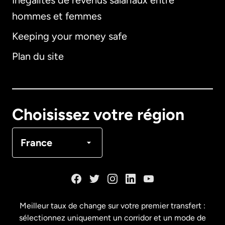
Inégalités de revenus salariaux entre
hommes et femmes
Keeping your money safe
Allemagne
Plan du site
Australie
Canada
English
Choisissez votre région
Canada
Français
France
Danemark
Espagne
Meilleur taux de change sur votre premier transfert :
sélectionnez uniquement un corridor et un mode de