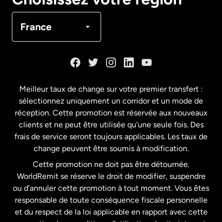
Canada
Français
France
Danemark
Espagne
Meilleur taux de change sur votre premier transfert :
sélectionnez uniquement un corridor et un mode de
États-Unis
English
réception. Cette promotion est réservée aux nouveaux
clients et ne peut être utilisée qu’une seule fois. Des
frais de service seront toujours applicables. Les taux de
États-Unis
Español
change peuvent être soumis à modification.
Cette promotion ne doit pas être détournée.
France
WorldRemit se réserve le droit de modifier, suspendre
ou d’annuler cette promotion à tout moment. Vous êtes
responsable de toute conséquence fiscale personnelle
Malaisie
et du respect de la loi applicable en rapport avec cette