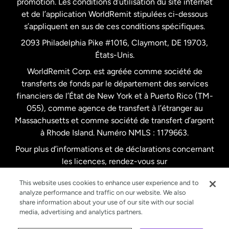
promotion. Les conditions d’utilisation du site internet
Nouvelle-Zélande
et de l’application WorldRemit stipulées ci-dessous
s’appliquent en sus de ces conditions spécifiques.
Pays-Bas
2093 Philadelphia Pike #1016, Claymont, DE 19703,
États-Unis.
WorldRemit Corp. est agréée comme société de
Royaume-Uni
transferts de fonds par le département des services
financiers de l’État de New York et à Puerto Rico (TM-
Suède
055), comme agence de transfert à l’étranger au
Massachusetts et comme société de transfert d’argent
à Rhode Island. Numéro NMLS : 1179663.
Pour plus d’informations et de déclarations concernant
les licences, rendez-vous sur
https://www.worldremit.com/fr/about-us/disclosures
.
This website uses cookies to enhance user experience and to
analyze performance and traffic on our website. We also
share information about your use of our site with our social
media, advertising and analytics partners.