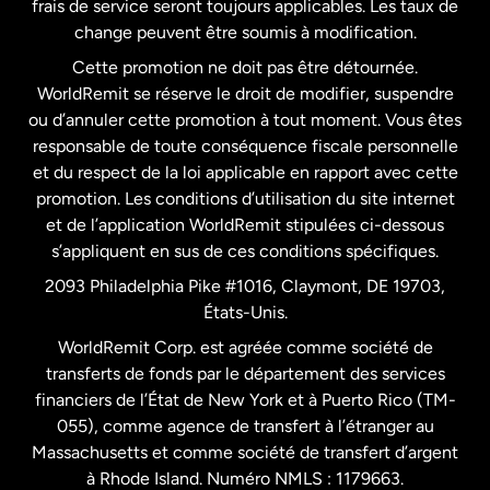
frais de service seront toujours applicables. Les taux de
États-Unis
Español
change peuvent être soumis à modification.
Cette promotion ne doit pas être détournée.
France
WorldRemit se réserve le droit de modifier, suspendre
ou d’annuler cette promotion à tout moment. Vous êtes
responsable de toute conséquence fiscale personnelle
Malaisie
et du respect de la loi applicable en rapport avec cette
promotion. Les conditions d’utilisation du site internet
Nouvelle-Zélande
et de l’application WorldRemit stipulées ci-dessous
s’appliquent en sus de ces conditions spécifiques.
Pays-Bas
2093 Philadelphia Pike #1016, Claymont, DE 19703,
États-Unis.
WorldRemit Corp. est agréée comme société de
Royaume-Uni
transferts de fonds par le département des services
financiers de l’État de New York et à Puerto Rico (TM-
Suède
055), comme agence de transfert à l’étranger au
Massachusetts et comme société de transfert d’argent
à Rhode Island. Numéro NMLS : 1179663.