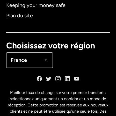
Keeping your money safe
Allemagne
Plan du site
Australie
Canada
English
Choisissez votre région
Canada
Français
France
Danemark
Espagne
Meilleur taux de change sur votre premier transfert :
sélectionnez uniquement un corridor et un mode de
États-Unis
English
réception. Cette promotion est réservée aux nouveaux
clients et ne peut être utilisée qu’une seule fois. Des