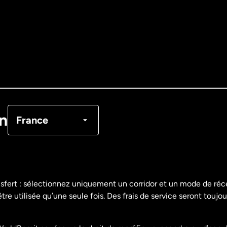
Allemagne
Australie
Canada
English
Canada
Français
on
France
Danemark
Espagne
nsfert : sélectionnez uniquement un corridor et un mode de ré
re utilisée qu’une seule fois. Des frais de service seront toujou
États-Unis
English