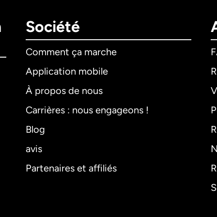
n
Société
Comment ça marche
Application mobile
R
À propos de nous
V
Carrières : nous engageons !
P
Blog
R
avis
N
Partenaires et affiliés
R
S