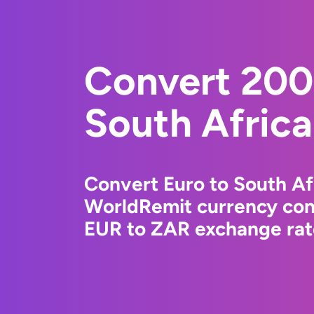
Convert 200
South Afric
Convert Euro to South Af
WorldRemit currency conv
EUR to ZAR exchange rate