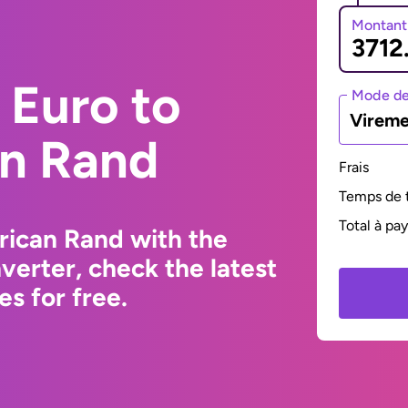
Montant
 Euro to
Mode de
Vireme
an Rand
Frais
Temps de t
Total à pa
rican Rand with the
erter, check the latest
s for free.