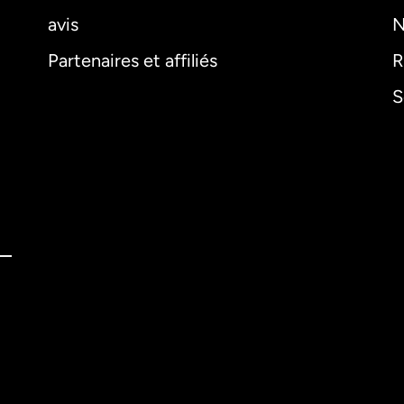
avis
N
Partenaires et affiliés
R
S