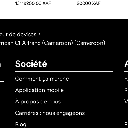
13119200.00 XAF
20000
XAF
eur de devises
/
 African CFA franc (Cameroon) (Cameroon)
n
Société
Comment ça marche
Application mobile
R
À propos de nous
V
Carrières : nous engageons !
P
Blog
R