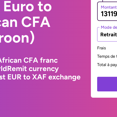
 Euro to
Montant
ican CFA
Mode de
roon)
Retrai
Frais
Temps de t
African CFA franc
Total à pa
ldRemit currency
est EUR to XAF exchange