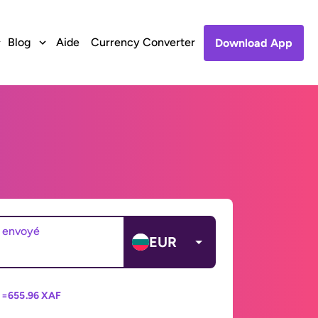
Blog
Aide
Currency Converter
Download App
 envoyé
EUR
 =
655.96 XAF