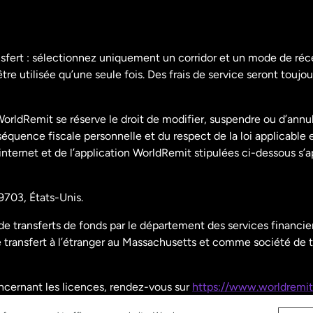
Danemark
Espagne
nsfert : sélectionnez uniquement un corridor et un mode de ré
re utilisée qu’une seule fois. Des frais de service seront toujou
États-Unis
English
orldRemit se réserve le droit de modifier, suspendre ou d’annu
États-Unis
Español
uence fiscale personnelle et du respect de la loi applicable 
 internet et de l’application WorldRemit stipulées ci-dessous s’
France
9703, États-Unis.
Malaisie
 transferts de fonds par le département des services financier
ransfert à l’étranger au Massachusetts et comme société de t
Nouvelle-Zélande
oncernant les licences, rendez-vous sur
https://www.worldremit
Pays-Bas