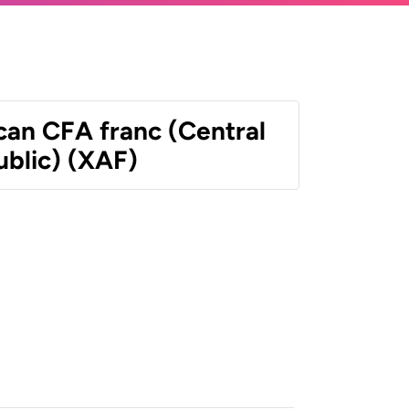
can CFA franc (Central
ublic) (XAF)