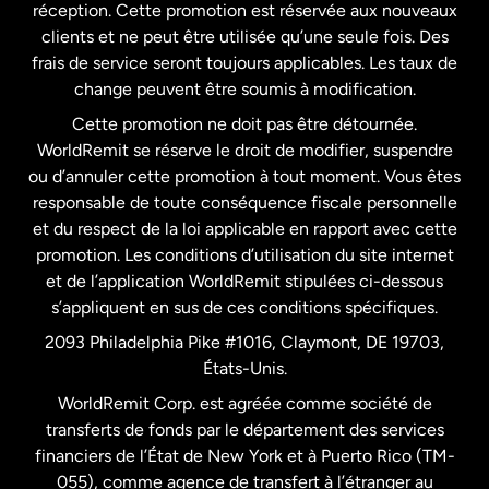
États-Unis
English
réception. Cette promotion est réservée aux nouveaux
clients et ne peut être utilisée qu’une seule fois. Des
frais de service seront toujours applicables. Les taux de
États-Unis
Español
change peuvent être soumis à modification.
Cette promotion ne doit pas être détournée.
France
WorldRemit se réserve le droit de modifier, suspendre
ou d’annuler cette promotion à tout moment. Vous êtes
responsable de toute conséquence fiscale personnelle
Malaisie
et du respect de la loi applicable en rapport avec cette
promotion. Les conditions d’utilisation du site internet
Nouvelle-Zélande
et de l’application WorldRemit stipulées ci-dessous
s’appliquent en sus de ces conditions spécifiques.
Pays-Bas
2093 Philadelphia Pike #1016, Claymont, DE 19703,
États-Unis.
WorldRemit Corp. est agréée comme société de
Royaume-Uni
transferts de fonds par le département des services
financiers de l’État de New York et à Puerto Rico (TM-
Suède
055), comme agence de transfert à l’étranger au