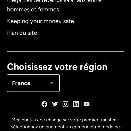
Inégalités de revenus salariaux entre
hommes et femmes
Keeping your money safe
Allemagne
Plan du site
Australie
Canada
English
Choisissez votre région
Canada
Français
France
Danemark
Espagne
Meilleur taux de change sur votre premier transfert :
sélectionnez uniquement un corridor et un mode de