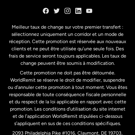
Danemark
Espagne
Meilleur taux de change sur votre premier transfert :
sélectionnez uniquement un corridor et un mode de
États-Unis
English
réception. Cette promotion est réservée aux nouveaux
clients et ne peut être utilisée qu’une seule fois. Des
frais de service seront toujours applicables. Les taux de
États-Unis
Español
change peuvent être soumis à modification.
Cette promotion ne doit pas être détournée.
France
WorldRemit se réserve le droit de modifier, suspendre
ou d’annuler cette promotion à tout moment. Vous êtes
responsable de toute conséquence fiscale personnelle
Malaisie
et du respect de la loi applicable en rapport avec cette
promotion. Les conditions d’utilisation du site internet
Nouvelle-Zélande
et de l’application WorldRemit stipulées ci-dessous
s’appliquent en sus de ces conditions spécifiques.
Pays-Bas
2093 Philadelphia Pike #1016, Claymont, DE 19703,