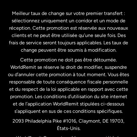
Espagne
Meilleur taux de change sur votre premier transfert :
sélectionnez uniquement un corridor et un mode de
États-Unis
English
réception. Cette promotion est réservée aux nouveaux
clients et ne peut être utilisée qu’une seule fois. Des
frais de service seront toujours applicables. Les taux de
États-Unis
Español
change peuvent être soumis à modification.
Cette promotion ne doit pas être détournée.
France
WorldRemit se réserve le droit de modifier, suspendre
ou d’annuler cette promotion à tout moment. Vous êtes
responsable de toute conséquence fiscale personnelle
Malaisie
et du respect de la loi applicable en rapport avec cette
promotion. Les conditions d’utilisation du site internet
Nouvelle-Zélande
et de l’application WorldRemit stipulées ci-dessous
s’appliquent en sus de ces conditions spécifiques.
Pays-Bas
2093 Philadelphia Pike #1016, Claymont, DE 19703,
États-Unis.