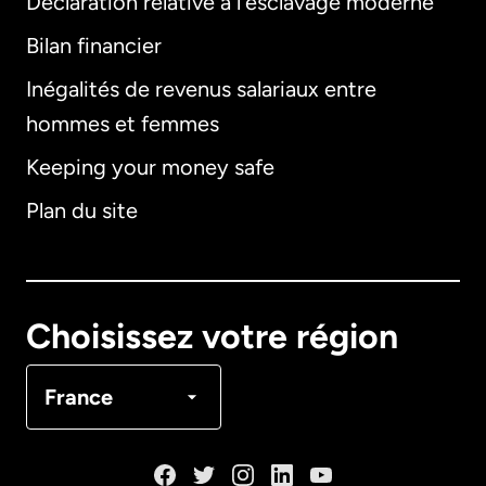
Déclaration relative à l'esclavage moderne
Bilan financier
International
English
Inégalités de revenus salariaux entre
hommes et femmes
Keeping your money safe
Allemagne
Plan du site
Australie
Canada
English
Choisissez votre région
Canada
Français
France
Danemark