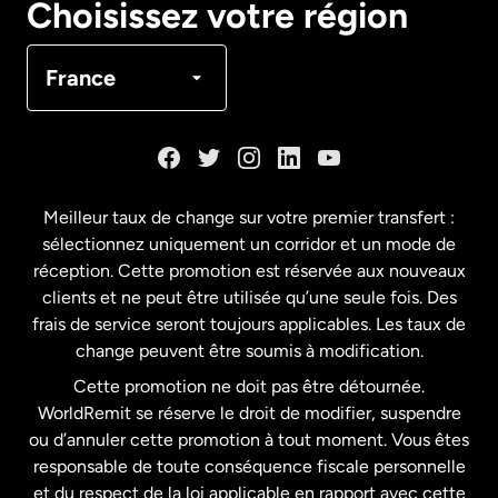
Choisissez votre région
Canada
Français
France
Danemark
Espagne
Meilleur taux de change sur votre premier transfert :
sélectionnez uniquement un corridor et un mode de
États-Unis
English
réception. Cette promotion est réservée aux nouveaux
clients et ne peut être utilisée qu’une seule fois. Des
frais de service seront toujours applicables. Les taux de
États-Unis
Español
change peuvent être soumis à modification.
Cette promotion ne doit pas être détournée.
France
WorldRemit se réserve le droit de modifier, suspendre
ou d’annuler cette promotion à tout moment. Vous êtes
responsable de toute conséquence fiscale personnelle
Malaisie
et du respect de la loi applicable en rapport avec cette