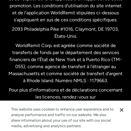
promotion. Les conditions d’utilisation du site internet
Nouvelle-Zélande
et de l’application WorldRemit stipulées ci-dessous
s’appliquent en sus de ces conditions spécifiques.
Pays-Bas
2093 Philadelphia Pike #1016, Claymont, DE 19703,
États-Unis.
WorldRemit Corp. est agréée comme société de
Royaume-Uni
transferts de fonds par le département des services
financiers de l’État de New York et à Puerto Rico (TM-
Suède
055), comme agence de transfert à l’étranger au
Massachusetts et comme société de transfert d’argent
à Rhode Island. Numéro NMLS : 1179663.
Pour plus d’informations et de déclarations concernant
les licences, rendez-vous sur
https://www.worldremit.com/fr/about-us/disclosures
.
This website uses cookies to enhance user experience and to
analyze performance and traffic on our website. We also
share information about your use of our site with our social
media, advertising and analytics partners.